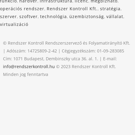
funkció
,
hardver
,
infrastruktúra
,
licenc
,
megbízható
,
operációs rendszer
,
Rendszer Kontroll Kft.
,
stratégia
,
szerver
,
szoftver
,
technológia
,
üzembiztonság
,
vállalat
,
virtualizáció
© Rendszer Kontroll Rendszerszervező és Folyamatirányító Kft.
| Adószám: 14725809-2-42 | Cégjegyzékszám: 01-09-283085
Cím: 1071 Budapest, Dembinszky utca 36. al. 1. | E-mail:
info@rendszerkontroll.hu
© 2023 Rendszer Kontroll Kft.
Minden jog fenntartva