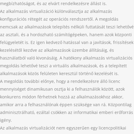
megbízhatóságot, és az elvárt rendelkezésre állást is.
Az alkalmazás virtualizáció különválasztja az alkalmazás
konfigurációs rétegét az operációs rendszertől. A megoldás
nemcsak az alkalmazások telepítés nélküli futtatását teszi lehetővé
az asztali, és a hordozható számítógépeken, hanem azok központi
felügyeletét is. Ez igen kedvező hatással van a javítások, frissítések
kezelésétől kezdve az alkalmazások üzembe állításáig, és
használatból való kivonásáig. A hatékony alkalmazás virtualizációs
megoldás lehetővé teszi a virtuális alkalmazások, és a telepített
alkalmazások közös felületen keresztül történő kezelését is.
A megoldás további előnye, hogy a rendelkezésre álló licenc
mennyiséget dinamikusan osztja ki a felhasználók között, azok
konkurens módon férhetnek hozzá az alkalmazásokhoz akkor,
amikor arra a felhasználónak éppen szüksége van rá. Központilag
adminisztrálható, ezáltal csökken az informatikai emberi erőforrás
igény.
Az alkalmazás virtualizációt nem egyszerűen egy licencpolitikai