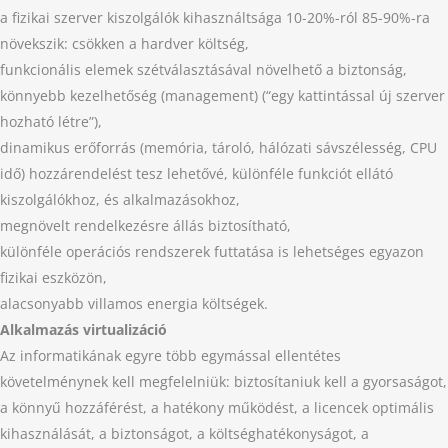
a fizikai szerver kiszolgálók kihasználtsága 10-20%-ról 85-90%-ra
növekszik: csökken a hardver költség,
funkcionális elemek szétválasztásával növelhető a biztonság,
könnyebb kezelhetőség (management) (“egy kattintással új szerver
hozható létre”),
dinamikus erőforrás (memória, tároló, hálózati sávszélesség, CPU
idő) hozzárendelést tesz lehetővé, különféle funkciót ellátó
kiszolgálókhoz, és alkalmazásokhoz,
megnövelt rendelkezésre állás biztosítható,
különféle operációs rendszerek futtatása is lehetséges egyazon
fizikai eszközön,
alacsonyabb villamos energia költségek.
Alkalmazás virtualizáció
Az informatikának egyre több egymással ellentétes
követelménynek kell megfelelniük: biztosítaniuk kell a gyorsaságot,
a könnyű hozzáférést, a hatékony működést, a licencek optimális
kihasználását, a biztonságot, a költséghatékonyságot, a