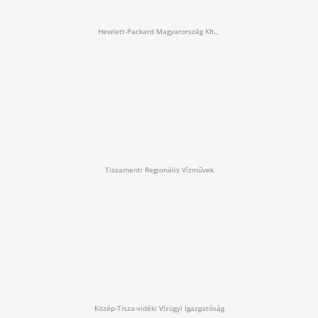
Hewlett-Packard Magyarország Kft.,
Tiszamenti Regionális Vízművek
Közép-Tisza-vidéki Vízügyi Igazgatóság