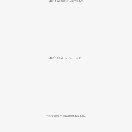
MIVÍZ Miskolci Vízmű Kft.
MIVÍZ Miskolci Vízmű Kft.
Microsoft Magyarország Kft.,