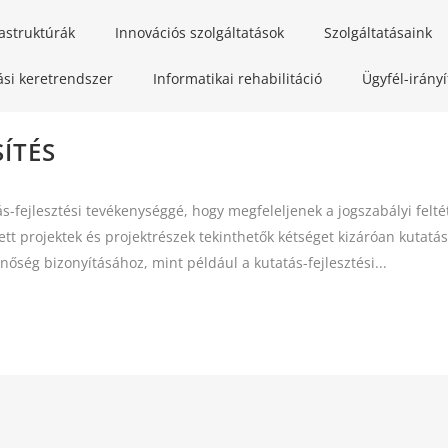
rastruktúrák
Innovációs szolgáltatások
Szolgáltatásaink
ási keretrendszer
Informatikai rehabilitáció
Ügyfél-irány
ÍTÉS
ás-fejlesztési tevékenységgé, hogy megfeleljenek a jogszabályi felt
tett projektek és projektrészek tekinthetők kétséget kizáróan kutatá
nőség bizonyításához, mint például a kutatás-fejlesztési...