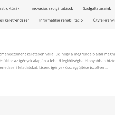
rastruktúrák
Innovációs szolgáltatások
Szolgáltatásaink
ási keretrendszer
Informatikai rehabilitáció
Ügyfél-irány
ncmenedzsment keretében vállaljuk, hogy a megrendelő által megha
lésükkor az igények alapján a lehető legköltséghatékonyabban bizto
nedzseri feladatokat: Licenc igények összegyűjtése (szoftver...