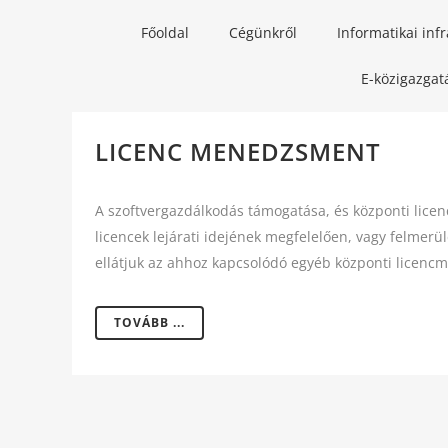
Főoldal
Cégünkről
Informatikai inf
E-közigazgat
LICENC MENEDZSMENT
A szoftvergazdálkodás támogatása, és központi lice
licencek lejárati idejének megfelelően, vagy felmerü
ellátjuk az ahhoz kapcsolódó egyéb központi licencme
TOVÁBB ...