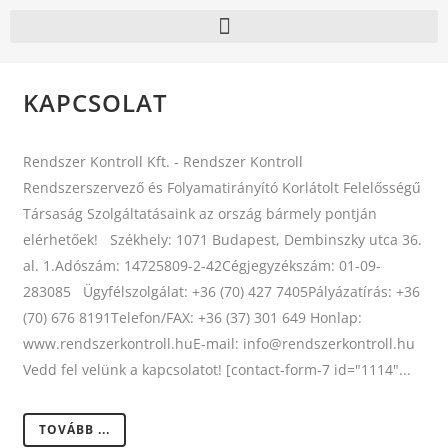
KAPCSOLAT
Rendszer Kontroll Kft. - Rendszer Kontroll
Rendszerszervező és Folyamatirányító Korlátolt Felelősségű
Társaság Szolgáltatásaink az ország bármely pontján
elérhetőek! Székhely: 1071 Budapest, Dembinszky utca 36.
al. 1.Adószám: 14725809-2-42Cégjegyzékszám: 01-09-
283085 Ügyfélszolgálat: +36 (70) 427 7405Pályázatírás: +36
(70) 676 8191Telefon/FAX: +36 (37) 301 649 Honlap:
www.rendszerkontroll.huE-mail: info@rendszerkontroll.hu
Vedd fel velünk a kapcsolatot! [contact-form-7 id="1114"...
TOVÁBB ...