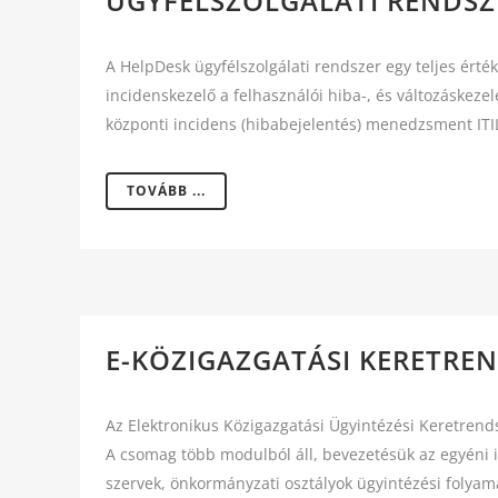
ÜGYFÉLSZOLGÁLATI RENDSZ
A HelpDesk ügyfélszolgálati rendszer egy teljes érté
incidenskezelő a felhasználói hiba-, és változáskez
központi incidens (hibabejelentés) menedzsment ITIL
TOVÁBB ...
E-KÖZIGAZGATÁSI KERETRE
Az Elektronikus Közigazgatási Ügyintézési Keretren
A csomag több modulból áll, bevezetésük az egyéni i
szervek, önkormányzati osztályok ügyintézési folyamat