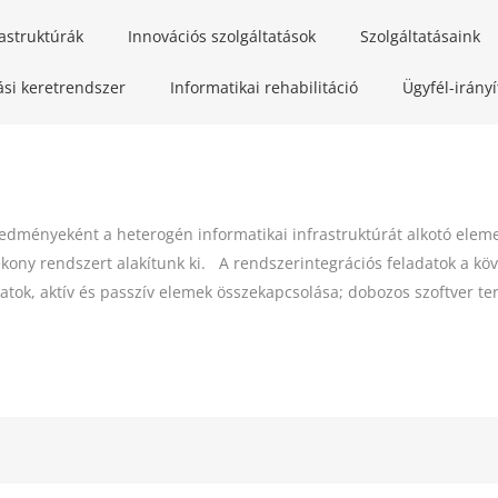
rastruktúrák
Innovációs szolgáltatások
Szolgáltatásaink
ási keretrendszer
Informatikai rehabilitáció
Ügyfél-irány
dményeként a heterogén informatikai infrastruktúrát alkotó elemeke
ony rendszert alakítunk ki. A rendszerintegrációs feladatok a köve
atok, aktív és passzív elemek összekapcsolása; dobozos szoftver te