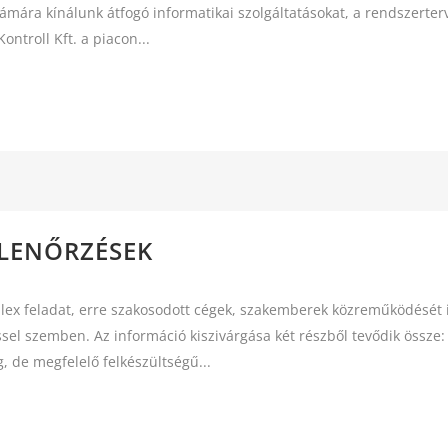
ára kínálunk átfogó informatikai szolgáltatásokat, a rendszerterve
ntroll Kft. a piacon...
LENŐRZÉSEK
plex feladat, erre szakosodott cégek, szakemberek közreműködését
sel szemben. Az információ kiszivárgása két részből tevődik össze:
 de megfelelő felkészültségű...