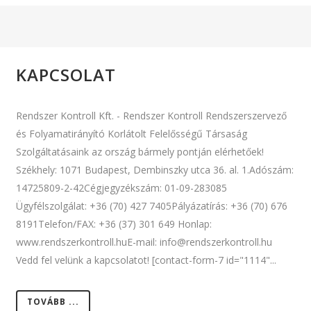
KAPCSOLAT
Rendszer Kontroll Kft. - Rendszer Kontroll Rendszerszervező
és Folyamatirányító Korlátolt Felelősségű Társaság
Szolgáltatásaink az ország bármely pontján elérhetőek!
Székhely: 1071 Budapest, Dembinszky utca 36. al. 1.Adószám:
14725809-2-42Cégjegyzékszám: 01-09-283085
Ügyfélszolgálat: +36 (70) 427 7405Pályázatírás: +36 (70) 676
8191Telefon/FAX: +36 (37) 301 649 Honlap:
www.rendszerkontroll.huE-mail: info@rendszerkontroll.hu
Vedd fel velünk a kapcsolatot! [contact-form-7 id="1114"...
TOVÁBB ...