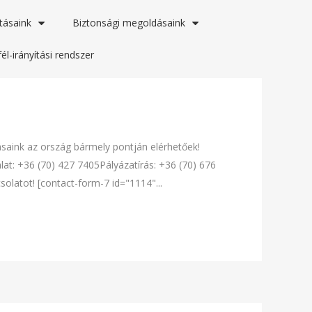
tásaink
Biztonsági megoldásaink
él-irányítási rendszer
tásaink az ország bármely pontján elérhetőek!
t: +36 (70) 427 7405Pályázatírás: +36 (70) 676
olatot! [contact-form-7 id="1114"...