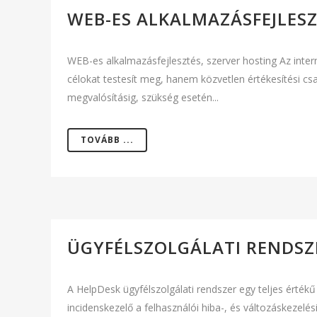
WEB-ES ALKALMAZÁSFEJLES
WEB-es alkalmazásfejlesztés, szerver hosting Az int
célokat testesít meg, hanem közvetlen értékesítési csa
megvalósításig, szükség esetén...
TOVÁBB ...
ÜGYFÉLSZOLGÁLATI RENDSZ
A HelpDesk ügyfélszolgálati rendszer egy teljes érték
incidenskezelő a felhasználói hiba-, és változáskezel