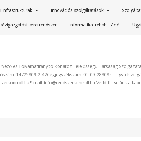
i infrastruktúrák
Innovációs szolgáltatások
Szolgálta
közigazgatási keretrendszer
Informatikai rehabilitáció
Ügyf
ervező és Folyamatirányító Korlátolt Felelősségű Társaság Szolgálta
Adószám: 14725809-2-42Cégjegyzékszám: 01-09-283085 Ügyfélszolgála
rkontroll.huE-mail: info@rendszerkontroll.hu Vedd fel velünk a kapcs