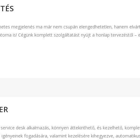
ZTÉS
ernetes megjelenés ma már nem csupán elengedhetetlen, hanem elvár
torna is! Cégünk komplett szolgáltatást nyújt a honlap tervezéstől – e
ER
ű service desk alkalmazás, könnyen áttekinthető, és kezelhető, kompl
ési igényeinek fogadására, valamint kezelésére kihegyezve, automatiku