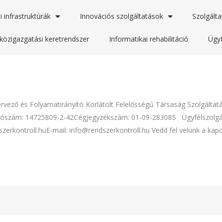
i infrastruktúrák
Innovációs szolgáltatások
Szolgálta
közigazgatási keretrendszer
Informatikai rehabilitáció
Ügyf
ervező és Folyamatirányító Korlátolt Felelősségű Társaság Szolgálta
Adószám: 14725809-2-42Cégjegyzékszám: 01-09-283085 Ügyfélszolgála
rkontroll.huE-mail: info@rendszerkontroll.hu Vedd fel velünk a kapcs