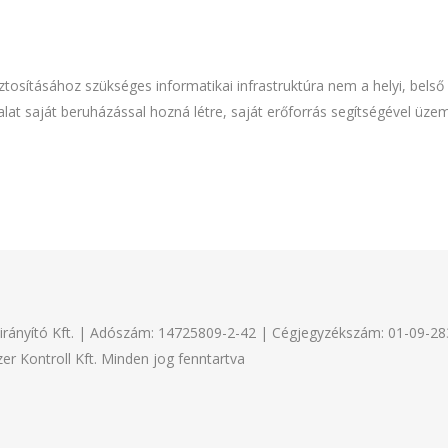
ztosításához szükséges informatikai infrastruktúra nem a helyi, belső 
llalat saját beruházással hozná létre, saját erőforrás segítségével üz
irányító Kft. | Adószám: 14725809-2-42 | Cégjegyzékszám: 01-09-28
r Kontroll Kft. Minden jog fenntartva