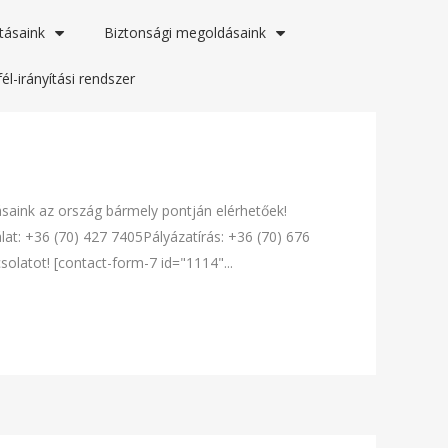
tásaink
Biztonsági megoldásaink
él-irányítási rendszer
tásaink az ország bármely pontján elérhetőek!
t: +36 (70) 427 7405Pályázatírás: +36 (70) 676
olatot! [contact-form-7 id="1114"...